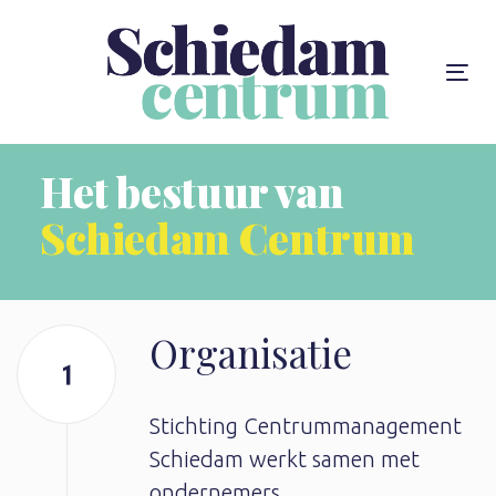
Skip
Skip
links
to
content
To
na
Het bestuur van
Schiedam Centrum
Organisatie
Stichting Centrummanagement
Schiedam werkt samen met
ondernemers,