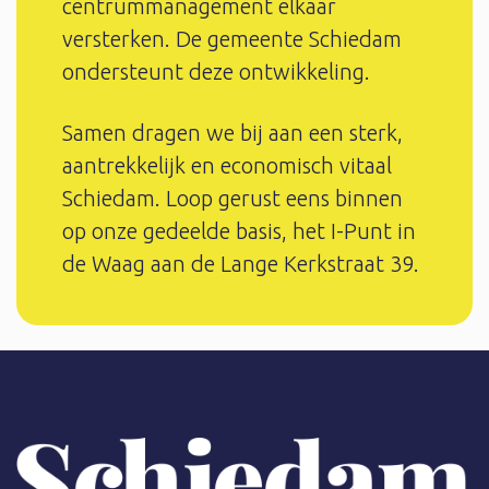
centrummanagement elkaar
versterken. De gemeente Schiedam
ondersteunt deze ontwikkeling.
Samen dragen we bij aan een sterk,
aantrekkelijk en economisch vitaal
Schiedam. Loop gerust eens binnen
op onze gedeelde basis, het I-Punt in
de Waag aan de Lange Kerkstraat 39.