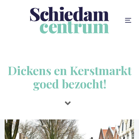
Skip
Skip
links
to
content
To
na
Dickens en Kerstmarkt
goed bezocht!