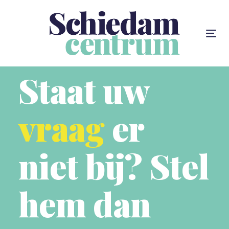
Skip
Skip
links
to
content
To
na
Staat uw
vraag
er
niet bij? Stel
hem dan