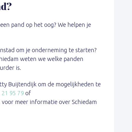
ad?
l een pand op het oog? We helpen je
enstad om je onderneming te starten?
hiedam weten we welke panden
rder is.
y Buijtendijk om de mogelijkheden te
 21 95 79
of
jk voor meer informatie over Schiedam