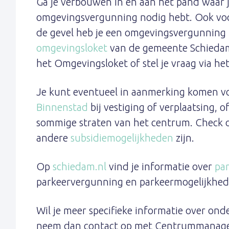
Ga je verbouwen in en aan het pand waar je
omgevingsvergunning nodig hebt. Ook voo
de gevel heb je een omgevingsvergunning n
omgevingsloket
van de gemeente Schiedam
het Omgevingsloket of stel je vraag via he
Je kunt eventueel in aanmerking komen v
Binnenstad
bij vestiging of verplaatsing, 
sommige straten van het centrum. Check o
andere
subsidiemogelijkheden
zijn.
Op
schiedam.nl
vind je informatie over
pa
parkeervergunning en parkeermogelijkhed
Wil je meer specifieke informatie over on
neem dan contact op met Centrummanager 