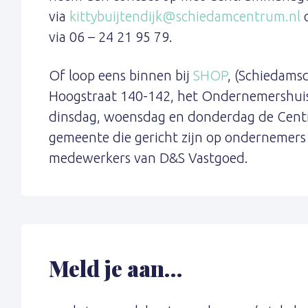
via
kittybuijtendijk@schiedamcentrum.nl
o
via 06 – 24 21 95 79.
Of loop eens binnen bij
SHOP
, (Schiedams
Hoogstraat 140-142, het Ondernemershuis 
dinsdag, woensdag en donderdag de Cen
gemeente die gericht zijn op ondernemers
medewerkers van D&S Vastgoed.
Meld je aan…