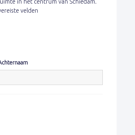
ruimte in het centrum van Schiedam.
vereiste velden
Achternaam