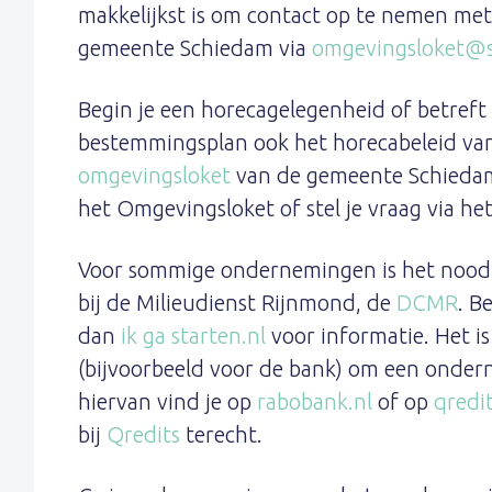
makkelijkst is om contact op te nemen me
gemeente Schiedam via
omgevingsloket@s
Begin je een horecagelegenheid of betreft
bestemmingsplan ook het horecabeleid van 
omgevingsloket
van de gemeente Schiedam
het Omgevingsloket of stel je vraag via he
Voor sommige ondernemingen is het noodz
bij de Milieudienst Rijnmond, de
DCMR
. B
dan
ik ga starten.nl
voor informatie. Het i
(bijvoorbeeld voor de bank) om een onder
hiervan vind je op
rabobank.nl
of op
qredit
bij
Qredits
terecht.