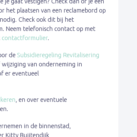
 je gaat vestigen? Check dan of je een
r het plaatsen van een reclamebord op
odig. Check ook dit bij het
. Neem telefonisch contact op met
t
contactformulier
.
oor de
Subsidieregeling Revitalisering
of wijziging van onderneming in
f er eventueel
rkeren
, en over eventuele
en.
dernemen in de binnenstad,
Kitty Buijtendijk