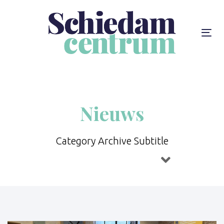
Skip
Skip
links
to
content
To
na
Nieuws
Category Archive Subtitle