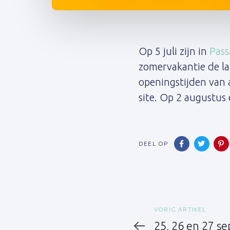
Post
navigation
Op 5 juli zijn in
Pass
zomervakantie de la
openingstijden van 
site. Op 2 augustus
DEEL OP
Vorig
VORIG ARTIKEL
artikel
25, 26 en 27 s