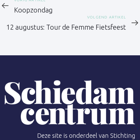
Vorig
artikel
Koopzondag
Volgend
VOLGEND ARTIKEL
artikel
12 augustus: Tour de Femme Fietsfeest
Deze site is onderdeel van Stichting