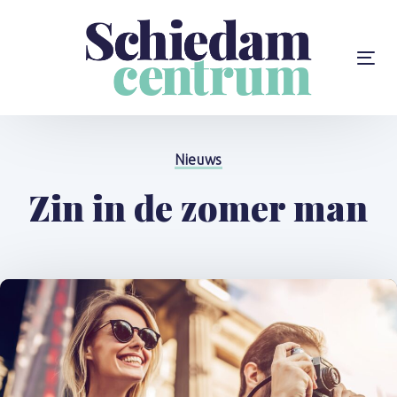
Skip
Skip
links
to
content
To
na
Gepubliceerd
op:
Nieuws
Zin in de zomer man