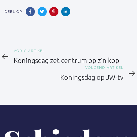
DEEL OP
Vorig
VORIG ARTIKEL
artikel
Koningsdag zet centrum op z’n kop
Volgend
VOLGEND ARTIKEL
artikel
Koningsdag op JW-tv