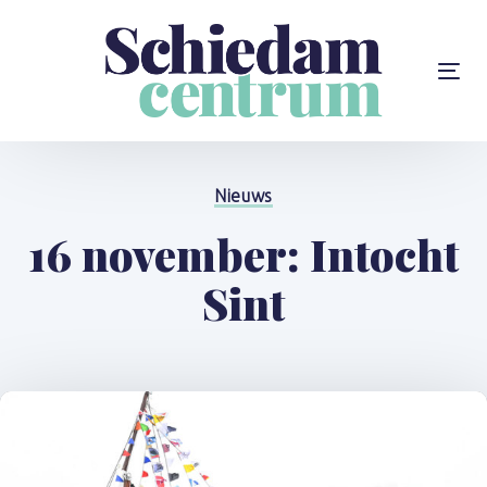
Skip
Skip
links
to
content
To
na
Gepubliceerd
op:
Nieuws
16 november: Intocht
Sint