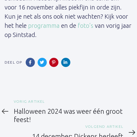
voor 16 november alles piekfijn in orde zijn.
Kun je net als ons ook niet wachten? Kijk voor
het hele
programma
en de
foto’s
van vorig jaar
op Sintstad.
DEEL OP
Vorig
VORIG ARTIKEL
artikel
Halloween 2024 was weer één groot
feest!
Volgend
VOLGEND ARTIKEL
artikel
14 december: Dickens herleeft