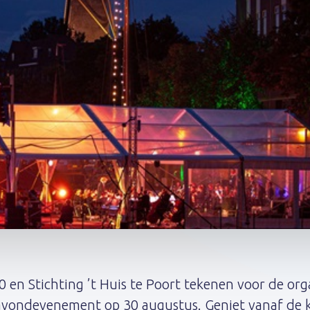
 en Stichting ’t Huis te Poort tekenen voor de orga
vondevenement op 30 augustus. Geniet vanaf de ka