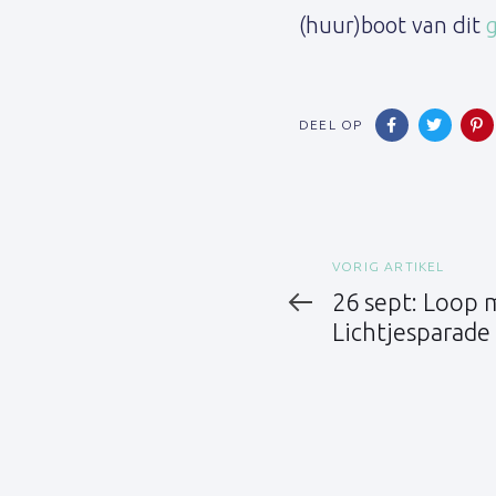
(huur)boot van dit
g
DEEL OP
Vorig
VORIG ARTIKEL
artikel
26 sept: Loop 
Lichtjesparade