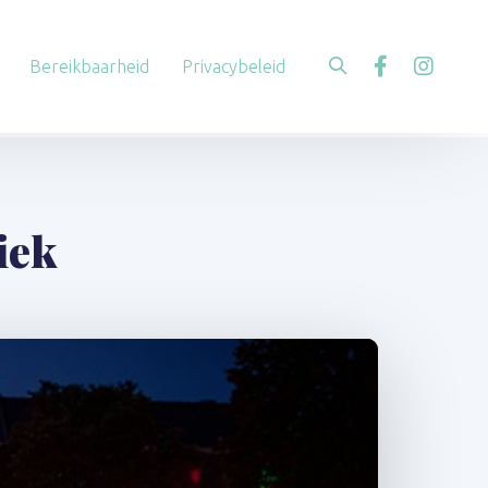
Bereikbaarheid
Privacybeleid
iek