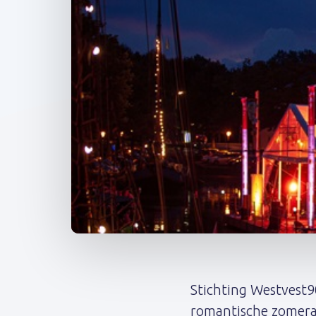
Post
navigation
Stichting Westvest90
romantische zomera