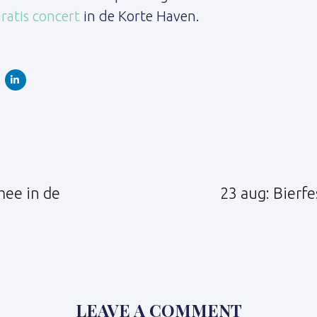
ratis concert
in de Korte Haven.
Volgend
artikel
mee in de
23 aug: Bierf
LEAVE A COMMENT