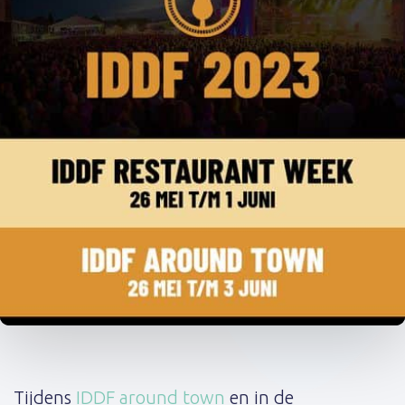
Post
navigation
Tijdens
IDDF
around town
en in de