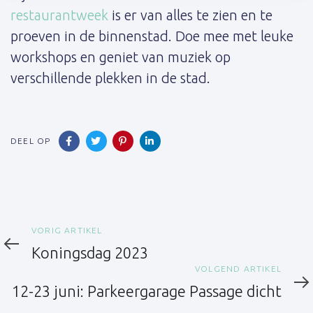
restaurantweek
is er van alles te zien en te
proeven in de binnenstad. Doe mee met leuke
workshops en geniet van muziek op
verschillende plekken in de stad.
DEEL OP
Vorig
VORIG ARTIKEL
artikel
Koningsdag 2023
Volgend
VOLGEND ARTIKEL
artikel
12-23 juni: Parkeergarage Passage dicht