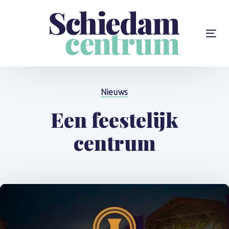
Skip
Skip
links
to
content
To
na
Gepubliceerd
op:
Nieuws
Een feestelijk
centrum