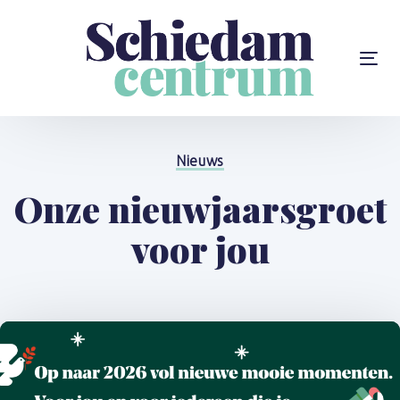
Skip
Skip
links
to
content
To
na
Gepubliceerd
op:
Nieuws
Onze nieuwjaarsgroet
voor jou