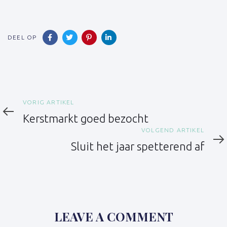
DEEL OP
Vorig
VORIG ARTIKEL
artikel
Kerstmarkt goed bezocht
Volgend
VOLGEND ARTIKEL
artikel
Sluit het jaar spetterend af
LEAVE A COMMENT