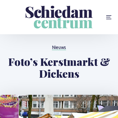
Skip
Skip
links
to
content
To
na
Gepubliceerd
op:
Nieuws
Foto’s Kerstmarkt &
Dickens