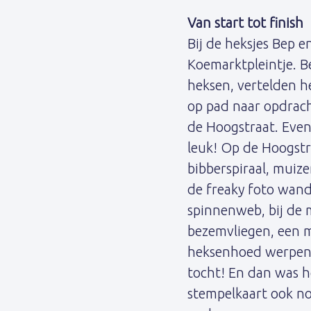
Van start tot finish
Bij de heksjes Bep e
Koemarktpleintje. Be
heksen, vertelden h
op pad naar opdrach
de Hoogstraat. Eve
leuk! Op de Hoogstr
bibberspiraal, muiz
de freaky foto wand
spinnenweb, bij de
bezemvliegen, een 
heksenhoed werpen, 
tocht! En dan was he
stempelkaart ook no