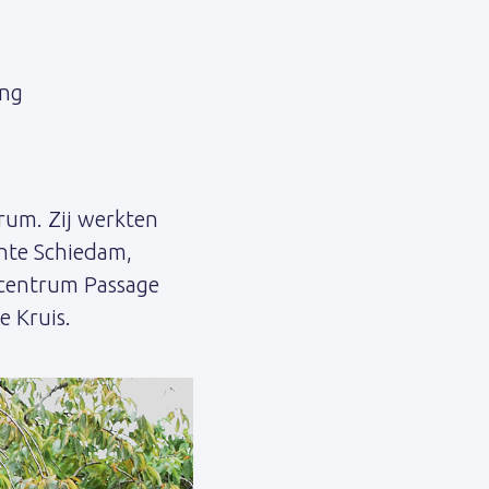
ing
rum. Zij werkten
ente Schiedam,
lcentrum Passage
e Kruis.