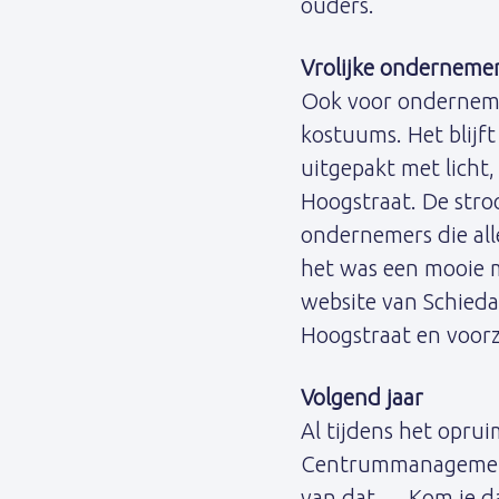
ouders.
Vrolijke onderneme
Ook voor ondernemer
kostuums. Het blijf
uitgepakt met licht,
Hoogstraat. De stro
ondernemers die al
het was een mooie m
website van Schied
Hoogstraat en voor
Volgend jaar
Al tijdens het opru
Centrummanagement 
van dat…. Kom je 