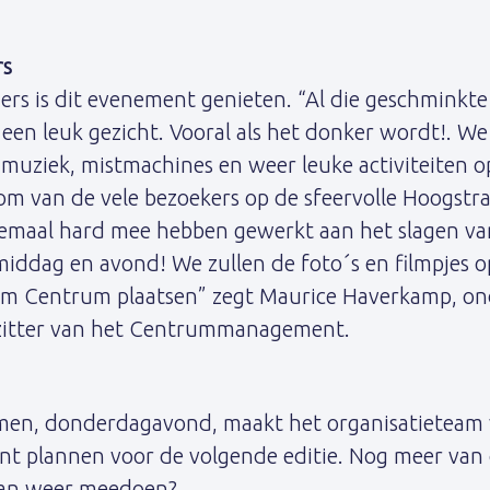
rs
s is dit evenement genieten. “Al die geschminkte g
t een leuk gezicht. Vooral als het donker wordt!. W
 muziek, mistmachines en weer leuke activiteiten o
om van de vele bezoekers op de sfeervolle Hoogstra
lemaal hard mee hebben gewerkt aan het slagen va
iddag en avond! We zullen de foto´s en filmpjes 
am Centrum plaatsen” zegt Maurice Haverkamp, o
zitter van het Centrummanagement.
imen, donderdagavond, maakt het organisatieteam
plannen voor de volgende editie. Nog meer van d
dan weer meedoen?