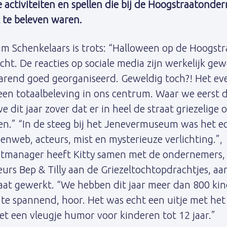
e activiteiten en spellen die bij de Hoogstraatonde
l te beleven waren.
Schenkelaars is trots: “Halloween op de Hoogstra
ht. De reacties op sociale media zijn werkelijk ge
arend goed georganiseerd. Geweldig toch?! Het ev
 een totaalbeleving in ons centrum. Waar we eerst 
 dit jaar zover dat er in heel de straat griezelige 
n.” “In de steeg bij het Jenevermuseum was het 
nweb, acteurs, mist en mysterieuze verlichting.”, 
entmanager heeft Kitty samen met de ondernemers,
urs Bep & Tilly aan de Griezeltochtopdrachtjes, a
aat gewerkt. “We hebben dit jaar meer dan 800 kin
t te spannend, hoor. Het was echt een uitje met het
t een vleugje humor voor kinderen tot 12 jaar.”