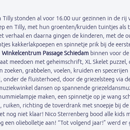
n Tilly stonden al voor 16.00 uur gezinnen in de rij
p en Tilly, met hun groenten/kruiden tuintjes als 
et verhaal en daarna gingen de kinderen, met de o
tjes kakkerlakpoepen en spinnetje prik bij de eer
n
Winkelcentrum Passage Schiedam
binnen voor de
aat meedoen met geheimschrift, XL Skelet puzzel, 
en zoeken, grabbelen, voelen, kruiden en specerije
, onder de fluisterhoed, door de griezelsteeg via d
 muziekwinkel dansen op spannende griezeldansmuz
mummielampje maken, een spinnetje op je wang sc
ruiken, richting de toverdrank met snoepje bij de 
t nog niet klaar! Nico Sterrenberg bood alle kids m
g een oliebolletje aan! “Tot volgend jaar!” werd e