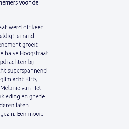
rnemers voor de
at werd dit keer
weldig! Iemand
enement groeit
de halve Hoogstraat
opdrachten bij
echt superspannend
glimlacht Kitty
 Melanie van Het
ankleding en goede
deren laten
 gezin. Een mooie