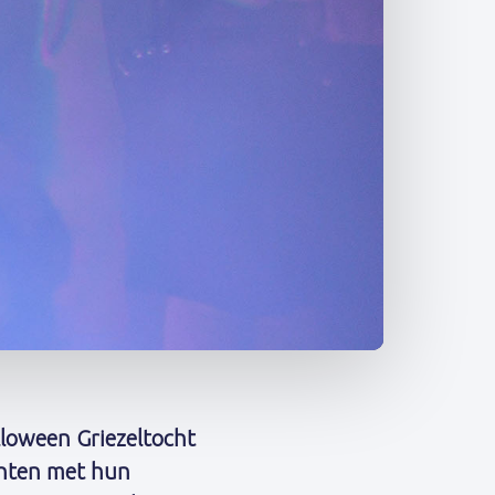
loween Griezeltocht
chten met hun