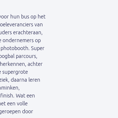
 voor hun bus op het
toeleveranciers van
uders erachteraan,
ste ondernemers op
 photobooth. Super
oogbal parcours,
n herkennen, achter
e supergrote
iek, daarna leren
hminken,
finish. Wat een
et een volle
r geroepen door