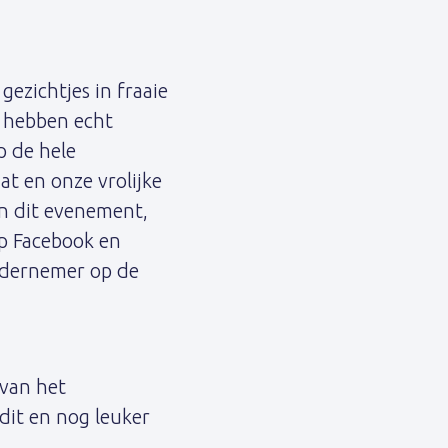
ezichtjes in fraaie
e hebben echt
p de hele
at en onze vrolijke
n dit evenement,
op Facebook en
ndernemer op de
 van het
it en nog leuker