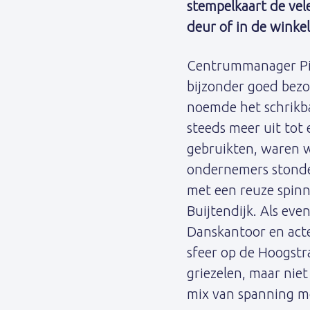
stempelkaart de vel
deur of in de winke
Centrummanager Pim 
bijzonder goed bezoc
noemde het schrikb
steeds meer uit tot
gebruikten, waren we
ondernemers stonde
met een reuze spinne
Buijtendijk. Als ev
Danskantoor en acte
sfeer op de Hoogstr
griezelen, maar nie
mix van spanning me