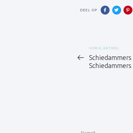
DEEL OP
Vorig
VORIG ARTIKEL
artikel
Schiedammers 
Schiedammers