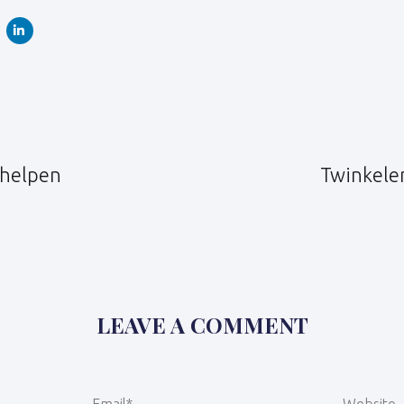
Volgend
artikel
helpen
Twinkele
LEAVE A COMMENT