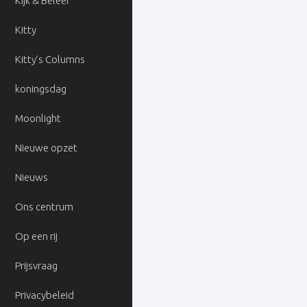
Kijk & Beleef
Kitty
Kitty’s Columns
koningsdag
Moonlight
Nieuwe opzet
Nieuws
Ons centrum
Op een rij
Prijsvraag
Privacybeleid