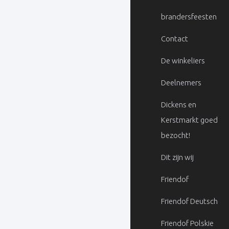
brandersfeesten
Contact
De winkeliers
Deelnemers
Dickens en
Kerstmarkt goed
bezocht!
Dit zijn wij
Friendof
Friendof Deutsch
Friendof Polskie