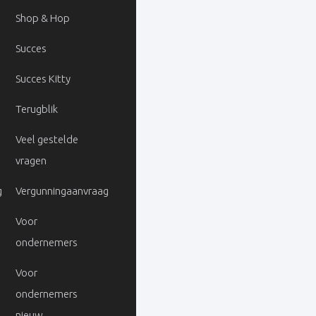
Shop & Hop
Succes
Succes Kitty
Terugblik
Veel gestelde
vragen
g
Vergunningaanvraag
Voor
ondernemers
Voor
ondernemers
nieuw