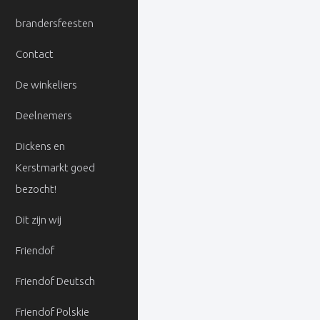
brandersfeesten
Contact
De winkeliers
Deelnemers
Dickens en
Kerstmarkt goed
bezocht!
Dit zijn wij
Friendof
Friendof Deutsch
Friendof Polskie