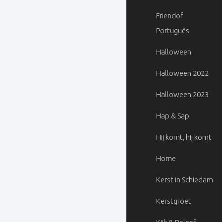
Friendof
Português
Halloween
Halloween 2022
Halloween 2023
Hap & Sap
Hij komt, hij komt
Home
Kerst in Schiedam
Kerstgroet