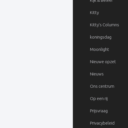
Kijk & Beleef
Kitty
Kitty’s Columns
koningsdag
Moonlight
Nieuwe opzet
Nieuws
Ons centrum
Op een rij
Prijsvraag
Privacybeleid