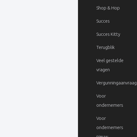
Shop & Hop
Succes
Succes Kitty
Terugblik
Veel gestelde
vragen
Vergunningaanvraag
Voor
ondernemers
Voor
ondernemers
nieuw