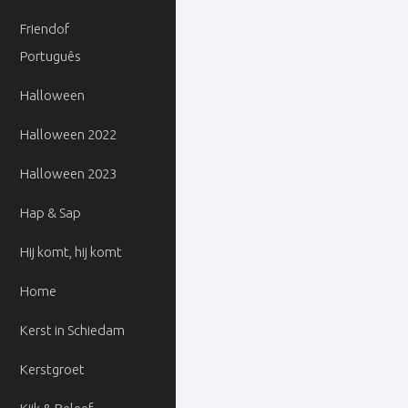
Friendof
Português
Halloween
Halloween 2022
Halloween 2023
Hap & Sap
Hij komt, hij komt
Home
Kerst in Schiedam
Kerstgroet